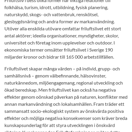
Friluftsliv i dess olika former har viktiga relationer till
folkhälsa, turism, idrott, utbildning, fysisk planering,
naturskydd, skogs- och vattenbruk, renskötsel,
glesbygdsnäring och andra former av markanvändning.
Utöver alla enskilda utövare omfattar friluftslivet ett stort
antal aktörer; ideella organisationer, myndigheter, skolor,
universitet och företag inom upplevelser och outdoor. I
ekonomiska termer omsätter friluftslivet i Sverige 190
miljarder kronor och bidrar till 165 000 arbetstillfällen.
Friluftslivet skapar många värden – på individ, grupp- och
samhällsnivå – genom välbefinnande, hälsovinster,
naturkännedom, miljöengagemang, regional utveckling och
ökad beredskap. Men friluftslivet kan också ha negativa
effekter genom oönskad påverkan på naturen, konflikter med
annan markanvändning och lokalsamhällen. Fram träder ett
sammansatt socio-ekologiskt system av önskvärda positiva
effekter och möjliga negativa konsekvenser som kräver breda
kunskapsunderlag för att styra utvecklingen i önskvärd