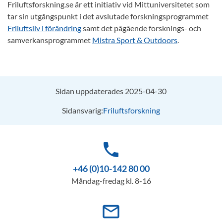
Friluftsforskning.se är ett initiativ vid Mittuniversitetet som
tar sin utgångspunkt i det avslutade forskningsprogrammet
Friluftsliv i förändring
samt det pågående forsknings- och
samverkansprogrammet
Mistra Sport & Outdoors
.
Sidan uppdaterades 2025-04-30
Sidansvarig:
Friluftsforskning
phone
+46 (0)10-142 80 00
Måndag-fredag kl. 8-16
mail_outline