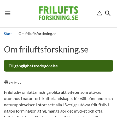
menu
search
person_outline
Meny
Logga in
Sök
Start
Om friluftsforskning.se
Sök
Om friluftsforskning.se
Tillgänglighetsredogörelse
print
Skriv ut
Friluftsliv omfattar många olika aktiviteter som utövas
utomhus i natur- och kulturlandskapet för välbefinnande och
naturupplevelser. I stort sett alla i Sverige utövar friluftsliv i
någon form någon gång, många gör det mycket och ofta.