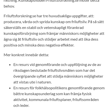
riktning. Kunskapsnoden Friluftsforskning.se möter detta
behov.
Friluftsforskning.se har tre huvudsakliga uppgifter, att:
producera, vårda och sprida kunskap om friluftsliv. På så sätt
säkerställs en stabil och vetenskapligt förankrad
kunskapsförsörjning som främjar människors möjligheter att
ägna sig åt friluftsliv och stödjer arbetet med att öka dess
positiva och minska dess negativa effekter.
Mer konkret innebär detta:
En resurs vid genomförande och uppföljning av de av
riksdagen beslutade friluftslivsmålen som har det
övergripande syftet att stödja människors möjligheter
att vistas ute i naturen.
En resurs för folkhälsopolitikens genomförande genom
bättre kunskapsunderlag som kan främja fysisk
aktivitet, kommunala friluftsplaner, friluftsområden
och leder.