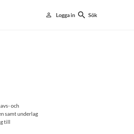
search
person_outline
Logga in
Sök
Havs- och
en samt underlag
 till