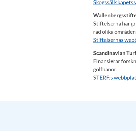
Skogssällskapets
Wallenbergsstift
Stiftelserna har 
rad olika områden
Stiftelsernas web
Scandinavian Tur
Finansierar forskn
golfbanor.
STERF:s webbpla