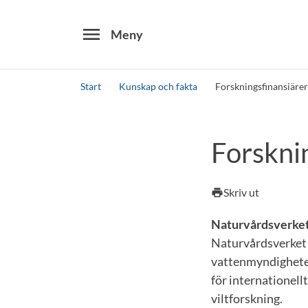
menu
Meny
Start
Kunskap och fakta
Forskningsfinansiärer
Sök
Forskni
Skriv ut
print
Naturvårdsverke
Naturvårdsverket f
vattenmyndigheten
för internationell
viltforskning.