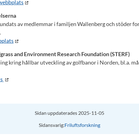
 webbplats
elserna
grundats av medlemmar i familjen Wallenberg och stöder fo
.
bplats
fgrass and Environment Research Foundation (STERF)
ing kring hållbar utveckling av golfbanor i Norden, bl.a. m
ts
Sidan uppdaterades 2025-11-05
Sidansvarig:
Friluftsforskning