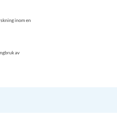
rskning inom en
ångbruk av