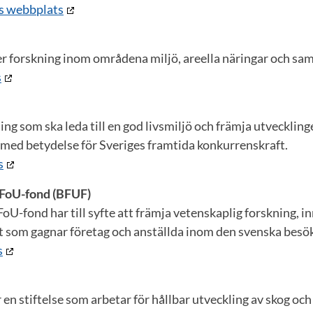
s webbplats
er forskning inom områdena miljö, areella näringar och sa
s
ing som ska leda till en god livsmiljö och främja utveckling
 med betydelse för Sveriges framtida konkurrenskraft.
s
FoU-fond (BFUF)
U-fond har till syfte att främja vetenskaplig forskning, i
t som gagnar företag och anställda inom den svenska besö
s
 en stiftelse som arbetar för hållbar utveckling av skog och