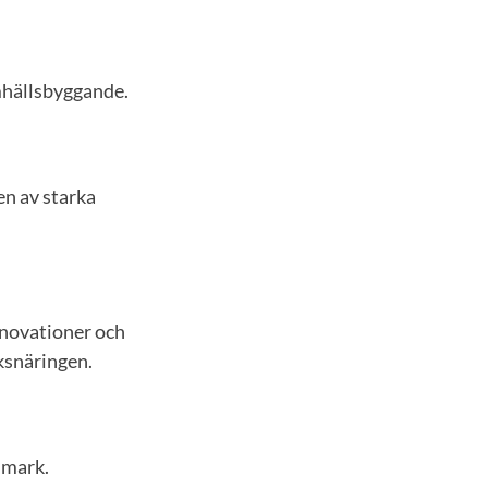
mhällsbyggande.
en av starka
nnovationer och
ksnäringen.
 mark.