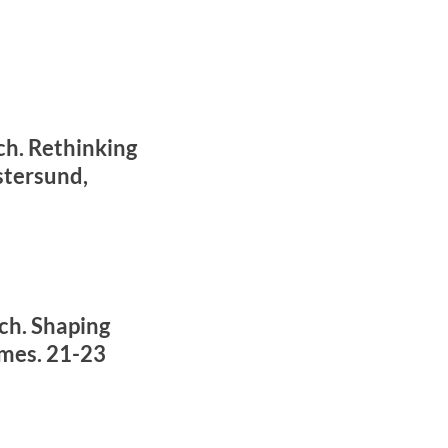
ch. Rethinking
stersund,
ch. Shaping
imes. 21-23