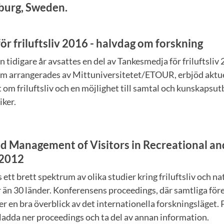
burg, Sweden.
r friluftsliv 2016 - halvdag om forskning
 tidigare år avsattes en del av Tankesmedja för friluftsliv 2
om arrangerades av Mittuniversitetet/ETOUR, erbjöd aktu
 om friluftsliv och en möjlighet till samtal och kunskapsu
iker.
d Management of Visitors in Recreational an
 2012
ett brett spektrum av olika studier kring friluftsliv och n
 än 30 länder. Konferensens proceedings, där samtliga för
 en bra överblick av det internationella forskningsläget.
ladda ner proceedings och ta del av annan information.