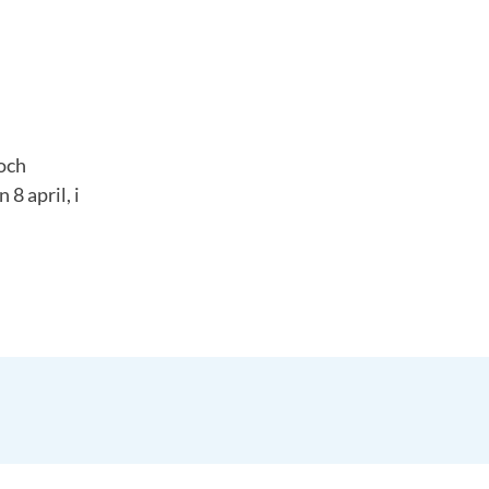
 och
8 april, i