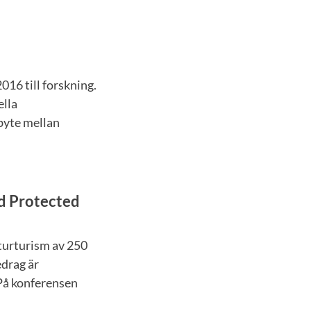
016 till forskning.
ella
tbyte mellan
d Protected
aturturism av 250
edrag är
 På konferensen