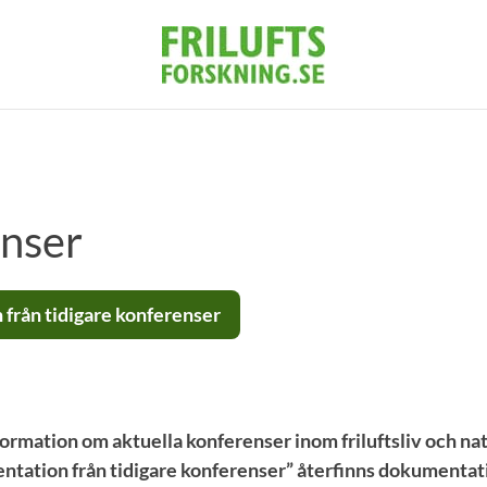
nser
från tidigare konferenser
formation om aktuella konferenser inom friluftsliv och na
tation från tidigare konferenser” återfinns dokumentati