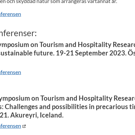
n och skyddad natur som arrangeras vartannat år.
nferensen
nferenser:
ymposium on Tourism and Hospitality Resear
 sustainable future. 19-21 September 2023. Ö
nferensen
ymposium on Tourism and Hospitality Resear
: Challenges and possibilities in precarious t
1. Akureyri, Iceland.
nferensen