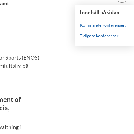
samt
Innehåll på sidan
Kommande konferenser:
Tidigare konferenser:
oor Sports (ENOS)
iluftsliv, på
ment of
cia,
valtning i