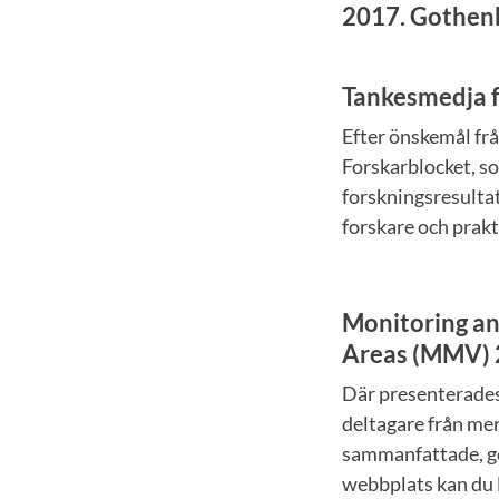
2017. Gothen
Tankesmedja fö
Efter önskemål från
Forskarblocket, s
forskningsresultat
forskare och prakt
Monitoring an
Areas (MMV)
Där presenterades 
deltagare från mer
sammanfattade, ger
webbplats kan du 