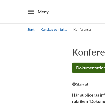
menu
Meny
Start
Kunskap och fakta
Konferenser
Sök
Konfere
Dokumentation 
Skriv ut
print
Här publiceras in
rubriken ”Dokumen