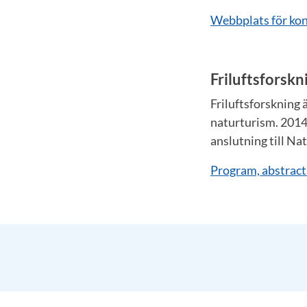
Webbplats för ko
Friluftsforsk
Friluftsforskning ä
naturturism. 2014 
anslutning till Na
Program, abstrac