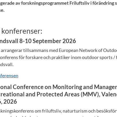
gerade av forskningsprogrammet Friluftsliv i förändring 
se.
konferenser:
ndsvall 8-10 September 2026
iv arrangerar tillsammans med European Network of Outd
konferens för forskare och praktiker inom outdoor sports / fr
dsvall.
nferensen
ional Conference on Monitoring and Manage
ecreational and Protected Areas (MMV), Valen
, 2026
skningskonferens om friluftsliv, naturturism och besöksför