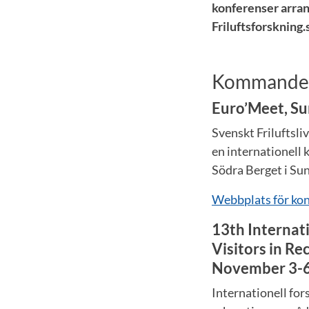
konferenser arran
Friluftsforskning.
Kommande 
Euro’Meet, Su
Svenskt Friluftsl
en internationell 
Södra Berget i Sun
Webbplats för ko
13th Internat
Visitors in R
November 3-6
Internationell for