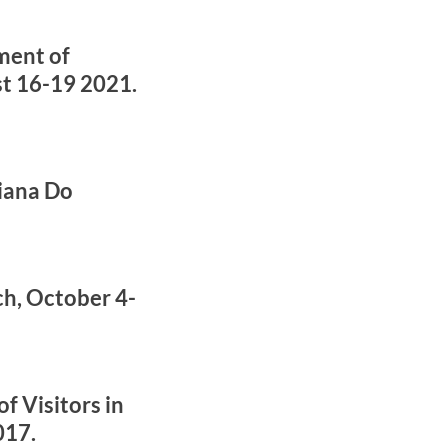
ment of
st 16-19 2021.
iana Do
h, October 4-
 Visitors in
017.