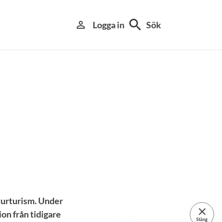
search
person_outline
Logga in
Sök
turturism. Under
close
on från tidigare
Stäng